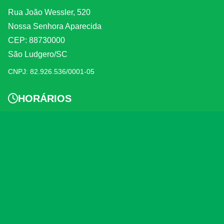
Rua João Wessler, 520
Nossa Senhora Aparecida
CEP: 88730000
São Ludgero/SC
CNPJ: 82.926.536/0001-05
HORÁRIOS
Segunda a Sexta-Feira
07:30 às 11:30
13:00 às 17:00 horas
CONTATO
(48)3657-8800