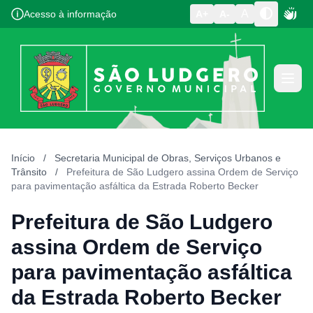
A
Acesso à informação
A+
A-
Início
/
Secretaria Municipal de Obras, Serviços Urbanos e
Trânsito
/
Prefeitura de São Ludgero assina Ordem de Serviço
para pavimentação asfáltica da Estrada Roberto Becker
Prefeitura de São Ludgero
assina Ordem de Serviço
para pavimentação asfáltica
da Estrada Roberto Becker