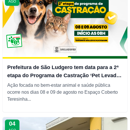
AGO
Prefeitura de São Ludgero tem data para a 2ª
etapa do Programa de Castração ‘Pet Levado
a Sério’
Ação focada no bem-estar animal e saúde pública
ocorre nos dias 08 e 09 de agosto no Espaço Coberto
Teresinha...
04